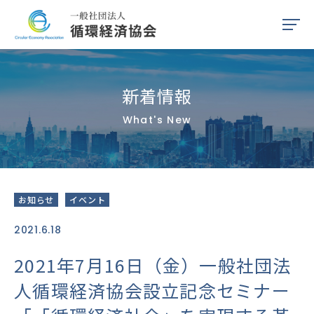
HOME
新着情報
協会案内
What's New
リソース
会員・連携団体一覧
お知らせ
イベント
入会案内
2021.6.18
2021年7月16日（金）一般社団法
理事・会員専用サイト
人循環経済協会設立記念セミナー
プライバシーポリシー・
反社会勢力に対する基本方針