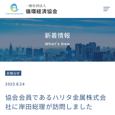
HOME
新着情報
協会案内
What's New
リソース
会員・連携団体一覧
お知らせ
入会案内
2023.8.24
協会会員であるハリタ金属株式会
理事・会員専用サイト
社に岸田総理が訪問しました
プライバシーポリシー・
反社会勢力に対する基本方針